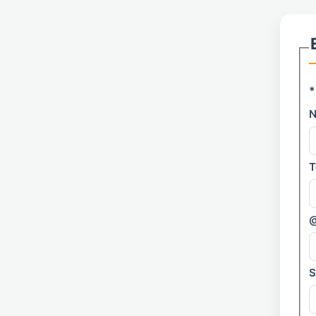
*
T
@
S