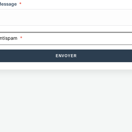
essage
*
ntispam
*
ENVOYER