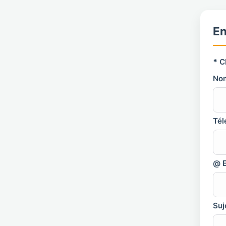
En
*
C
No
Tél
@ E
Suj