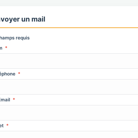
voyer un mail
hamps requis
m
*
éphone
*
mail
*
et
*