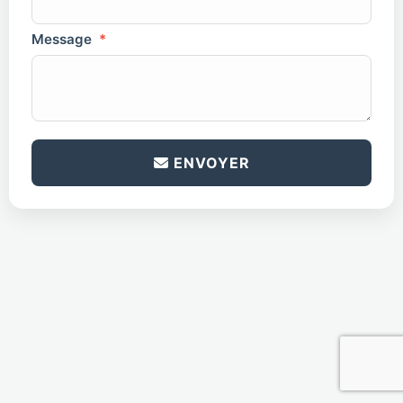
Message
*
antispam
*
ENVOYER