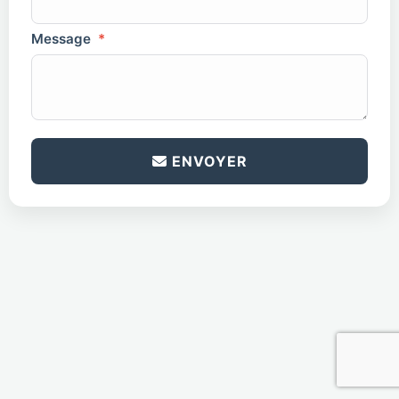
Message
*
antispam
*
ENVOYER