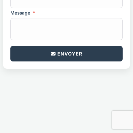
Message
*
antispam
*
ENVOYER