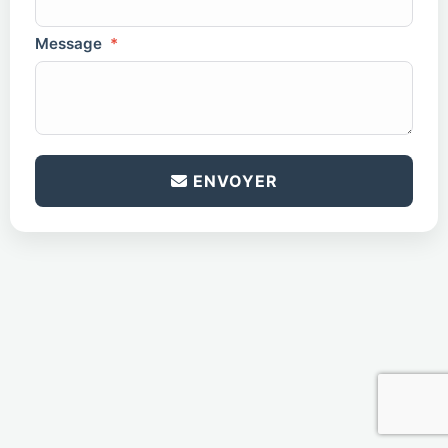
Message
*
antispam
*
ENVOYER