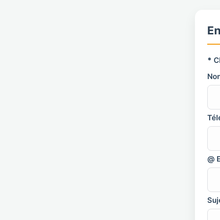
En
*
C
No
Tél
@ E
Suj