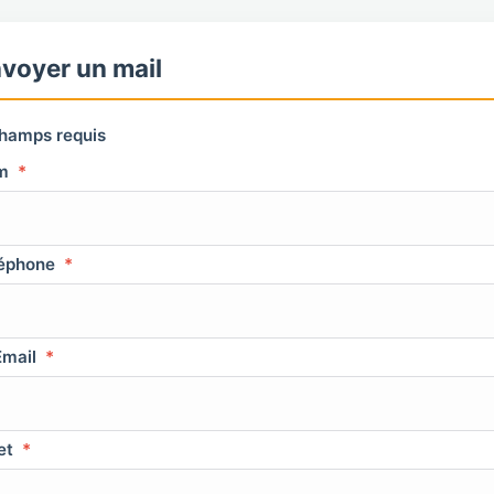
voyer un mail
hamps requis
m
*
éphone
*
mail
*
et
*