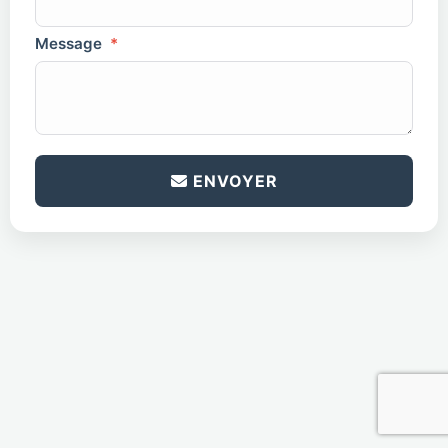
Message
*
antispam
*
ENVOYER