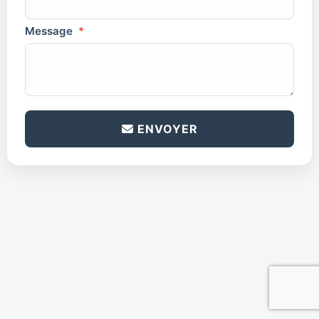
Message
*
antispam
*
ENVOYER