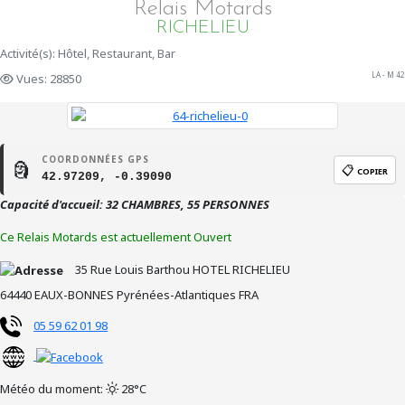
Relais Motards
RICHELIEU
Activité(s): Hôtel, Restaurant, Bar
LA - M 42
Vues: 28850
COORDONNÉES GPS
🗿
📋
COPIER
42.97209, -0.39090
Capacité d'accueil: 32 CHAMBRES, 55 PERSONNES
Ce Relais Motards est actuellement Ouvert
35 Rue Louis Barthou
HOTEL RICHELIEU
64440
EAUX-BONNES
Pyrénées-Atlantiques
FRA
05 59 62 01 98
Météo du moment:
28°C