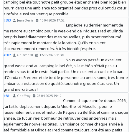
camping bel été tout notre petit groupe était enchanté bien logé bien
nourri dans une ambiance top organisé par des pros qui ont du cœur
a refaire aussi souvent que possible
#383
Jean-Denis
15-04-2026 17:52
Empêche au dernier moment de
me rendre au camping pour le week-end de Pâques, Fred et Olinda
ont pris immédiatement des mes nouvelles, puis m'ont remboursé
très rapidement le montant de la location. Qu'ils en soient
chaleureusement remerciés. À très bientôt j'espère.
#382
Ghizmo38
12-05-2025 11:49
Nous avons passé un excellent
grand week-end au camping le bel été, si la météo n'était pas au
rendez vous tout le reste était parfait. Un excellent accueil de la part
d'Olinda et Fréderic et de tout le personnel au petits soins, très bonne
ambiance, restauration de qualité, tout notre groupe était ravi. Un
grand merci à tous !
#381
Geoffroy
28-04-2025 19:12
Comme chaque année depuis 2016 ,
j'ai fait le déplacement depuis la Meurthe-et-Moselle , pour le
rassemblement annuel moto , de Pâques au Bel Été, et comme chaque
année, ce fut un réel bonheur de retrouver des anciennes mais
également de nouvelles têtes....L'ambiance comme chaque année à
été formidable et Olinda et Fred comme toujours, ont été aux petits