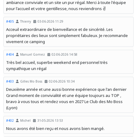
ambiance conviviale et un site un pur régal. Merci à toute l'équipe
pour l'accueil et votre gentillesse, nous reviendrons ✌️
#405
Thierry
03-06-2026 11:29
Acceuil extraordinaire de bienveillance et de sincérité. Les
propriétaires des lieux sont simplement fabuleux. Je recommande
vivement ce camping
#404
Manuel Gomez
02-06-2026 14:58
Très bel accueil, superbe weekend end personnel très
sympathique un régal
#403
Gilles Mo Boss
02-06-2026 10:34
Deuxième année et une aussi bonne expérience que l'an dernier
Grand moment de convivialité et une équipe toujours au TOP ,
bravo à vous tous et rendez vous en 2027 Le Club des Mo Boss
(Lyon)
#402
Michel
31-05-2026 13:53
Nous avons été bien reçu et nous avons bien mangé.