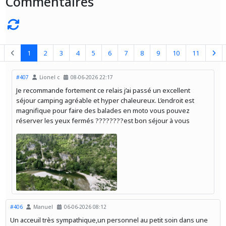
Commentaires
1
2
3
4
5
6
7
8
9
10
11
#407
Lionel c
08-06-2026 22:17
Je recommande fortement ce relais j’ai passé un excellent
séjour camping agréable et hyper chaleureux. L’endroit est
magnifique pour faire des balades en moto vous pouvez
réserver les yeux fermés ????????est bon séjour à vous
#406
Manuel
06-06-2026 08:12
Un acceuil très sympathique,un personnel au petit soin dans une