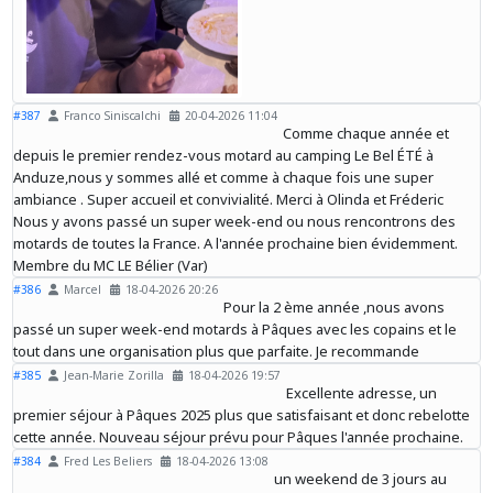
#387
Franco Siniscalchi
20-04-2026 11:04
Comme chaque année et
depuis le premier rendez-vous motard au camping Le Bel ÉTÉ à
Anduze,nous y sommes allé et comme à chaque fois une super
ambiance . Super accueil et convivialité. Merci à Olinda et Fréderic
Nous y avons passé un super week-end ou nous rencontrons des
motards de toutes la France. A l'année prochaine bien évidemment.
Membre du MC LE Bélier (Var)
#386
Marcel
18-04-2026 20:26
Pour la 2 ème année ,nous avons
passé un super week-end motards à Pâques avec les copains et le
tout dans une organisation plus que parfaite. Je recommande
#385
Jean-Marie Zorilla
18-04-2026 19:57
Excellente adresse, un
premier séjour à Pâques 2025 plus que satisfaisant et donc rebelotte
cette année. Nouveau séjour prévu pour Pâques l'année prochaine.
#384
Fred Les Beliers
18-04-2026 13:08
un weekend de 3 jours au