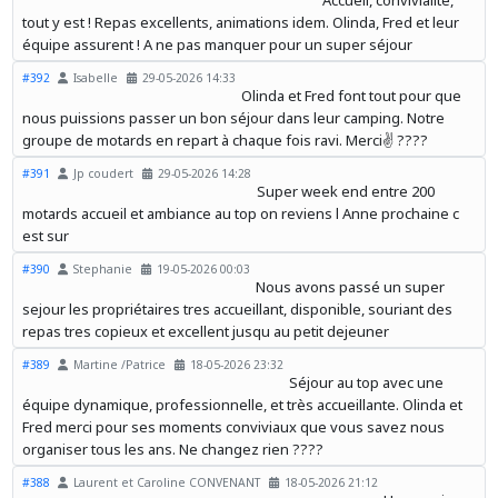
Accueil, convivialité,
tout y est ! Repas excellents, animations idem. Olinda, Fred et leur
équipe assurent ! A ne pas manquer pour un super séjour
#392
Isabelle
29-05-2026 14:33
Olinda et Fred font tout pour que
nous puissions passer un bon séjour dans leur camping. Notre
groupe de motards en repart à chaque fois ravi. Merci✌️ ????️
#391
Jp coudert
29-05-2026 14:28
Super week end entre 200
motards accueil et ambiance au top on reviens l Anne prochaine c
est sur
#390
Stephanie
19-05-2026 00:03
Nous avons passé un super
sejour les propriétaires tres accueillant, disponible, souriant des
repas tres copieux et excellent jusqu au petit dejeuner
#389
Martine /Patrice
18-05-2026 23:32
Séjour au top avec une
équipe dynamique, professionnelle, et très accueillante. Olinda et
Fred merci pour ses moments conviviaux que vous savez nous
organiser tous les ans. Ne changez rien ????
#388
Laurent et Caroline CONVENANT
18-05-2026 21:12