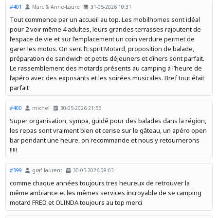
#401
Marc & Anne-Laure
31-05-2026 10:31
Tout commence par un accueil au top. Les mobilhomes sont idéal
pour 2 voir même 4 adultes, leurs grandes terrasses rajoutent de
l’espace de vie et sur l’emplacement un coin verdure permet de
garer les motos. On sent l’Esprit Motard, proposition de balade,
préparation de sandwich et petits déjeuners et dîners sont parfait.
Le rassemblement des motards présents au camping à l’heure de
l’apéro avec des exposants et les soirées musicales. Bref tout était
parfait
#400
michel
30-05-2026 21:55
Super organisation, sympa, guidé pour des balades dans la région,
les repas sont vraiment bien et cerise sur le gâteau, un apéro open
bar pendant une heure, on recommande et nous y retournerons
!!!!!
#399
graf laurent
30-05-2026 08:03
comme chaque années toujours tres heureux de retrouver la
même ambiance et les mêmes services incroyable de se camping
motard FRED et OLINDA toujours au top merci