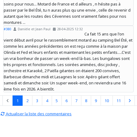
soins pour nous... Motard de France et d ailleurs , n hésite pas à
passer par le Bel Été, tu n auras plus qu une envie , celle de revenir d
autant que les routes des Cévennes sont vraiment faites pour nos
montures ...
#380
Danièle et Jean Paul
28-04-2025 12:32
Ca fait 15 ans que l'on
vient début avril pour le rassemblement motard au camping Bel Été, et
comme les années précédentes on est reçu comme à la maison par
Olinda et Fed et leurs enfants et maintenant les petits enfants.....C'est
un vrai bonheur de passer un week-end là-bas. Les bungalows sont
très propres et fonctionnels. Les soirées animées, disc jockey ,
orchestre et Karaoké, 2 Paëlla géantes on étaient 200 convives,
Barbecue dimanche midi et Lasagnes le soir. Apéro géant offert
samedi et dimanche soir. Un super week-end, on reviendra une 16
ème fois en 2026. A bientôt.
1
2
3
4
5
6
7
8
9
10
11
Actualiser la liste des commentaires