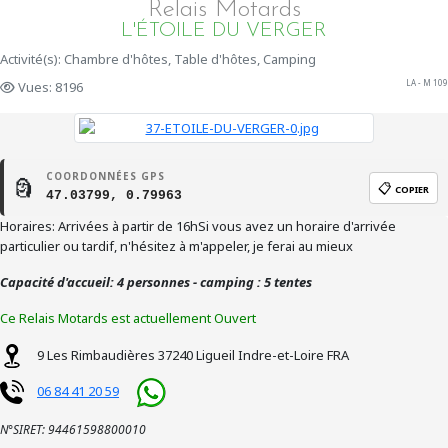
Relais Motards
L'ÉTOILE DU VERGER
Activité(s): Chambre d'hôtes, Table d'hôtes, Camping
LA - M 109
Vues: 8196
COORDONNÉES GPS
🗿
📋
COPIER
47.03799, 0.79963
Horaires: Arrivées à partir de 16hSi vous avez un horaire d'arrivée
particulier ou tardif, n'hésitez à m'appeler, je ferai au mieux
Capacité d'accueil: 4 personnes - camping : 5 tentes
Ce Relais Motards est actuellement Ouvert
9 Les Rimbaudières
37240
Ligueil
Indre-et-Loire
FRA
06 84 41 20 59
N°SIRET: 94461598800010