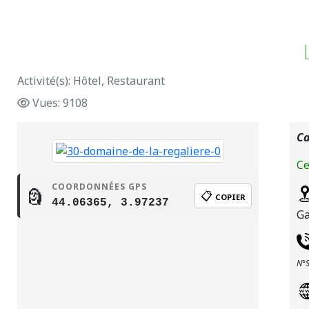
Activité(s): Hôtel, Restaurant
Vues: 9108
Ca
Ce
COORDONNÉES GPS
🗿
📋
COPIER
44.06365, 3.97237
Ga
N°