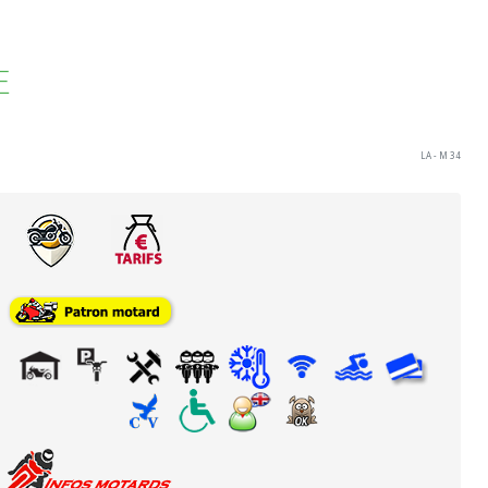
E
LA - M 34