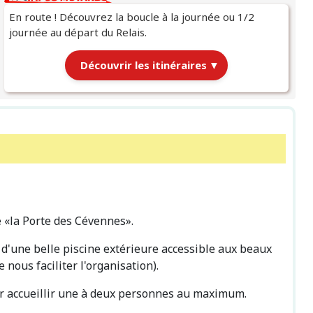
En route ! Découvrez la boucle à la journée ou 1/2
journée au départ du Relais.
Découvrir les itinéraires
▼
← 
Itinéraires au départ du Relais
|
Chargement des itinéraires…
 «la Porte des Cévennes».
d'une belle piscine extérieure accessible aux beaux
nous faciliter l'organisation).
our accueillir une à deux personnes au maximum.