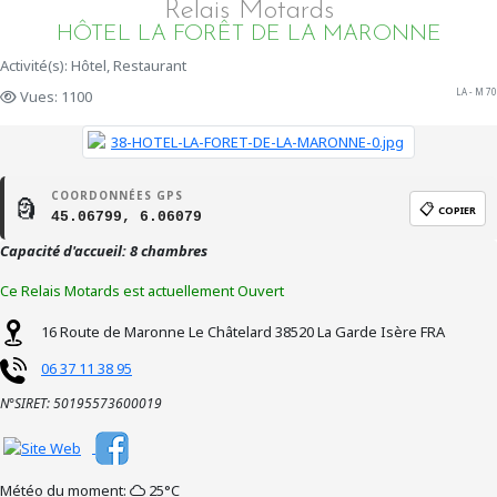
Relais Motards
HÔTEL LA FORÊT DE LA MARONNE
Activité(s): Hôtel, Restaurant
LA - M 70
Vues: 1100
COORDONNÉES GPS
🗿
📋
COPIER
45.06799, 6.06079
Capacité d'accueil: 8 chambres
Ce Relais Motards est actuellement Ouvert
16 Route de Maronne
Le Châtelard
38520
La Garde
Isère
FRA
06 37 11 38 95
N°SIRET: 50195573600019
Météo du moment:
25°C