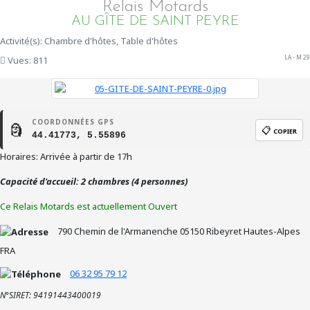
Relais Motards
AU GÎTE DE SAINT PEYRE
Activité(s): Chambre d'hôtes, Table d'hôtes
LA - M 29
Vues: 811
COORDONNÉES GPS
🗿
📋
COPIER
44.41773, 5.55896
Horaires: Arrivée à partir de 17h
Capacité d'accueil: 2 chambres (4 personnes)
Ce Relais Motards est actuellement Ouvert
790 Chemin de l'Armanenche
05150
Ribeyret
Hautes-Alpes
FRA
06 32 95 79 12
N°SIRET: 94191443400019