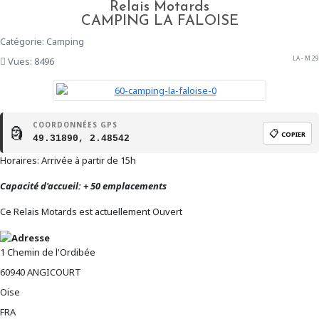
Relais Motards
CAMPING LA FALOISE
Catégorie: Camping
LA - M 29
Vues: 8496
COORDONNÉES GPS
🗿
📋
COPIER
49.31890, 2.48542
Horaires: Arrivée à partir de 15h
Capacité d'accueil: + 50 emplacements
Ce Relais Motards est actuellement Ouvert
1 Chemin de l'Ordibée
60940
ANGICOURT
Oise
FRA