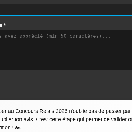
te
*
iper au Concours Relais 2026 n'oublie pas de passer par l
blier ton avis. C’est cette étape qui permet de valider of
tion ! 🏍️