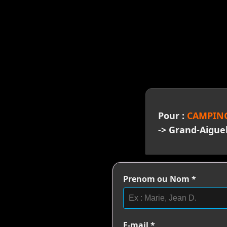
>
Pour :
CAMPING
-> Grand-Aigue
Prenom ou Nom
*
E-mail
*