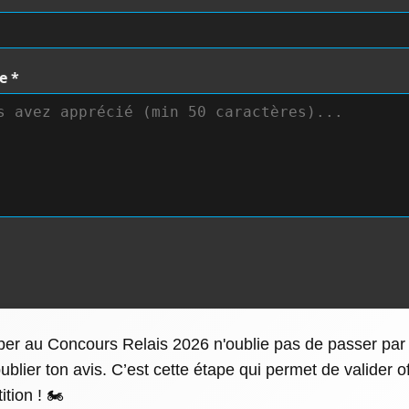
te
*
iper au Concours Relais 2026 n'oublie pas de passer par l
blier ton avis. C’est cette étape qui permet de valider of
tion ! 🏍️