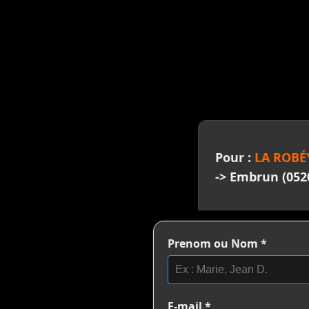
>
Pour :
LA ROBÉ
-> Embrun (052
Prenom ou Nom
*
E-mail
*