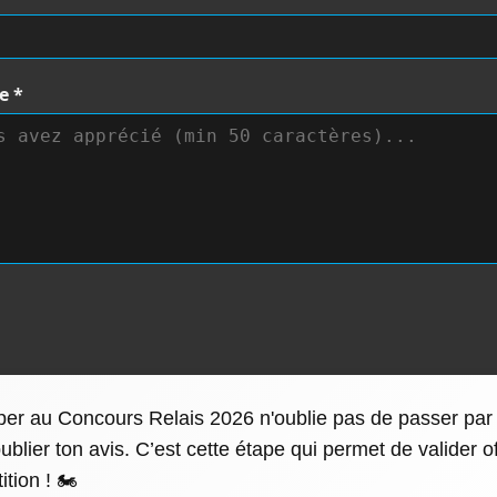
te
*
iper au Concours Relais 2026 n'oublie pas de passer par l
blier ton avis. C’est cette étape qui permet de valider of
tion ! 🏍️