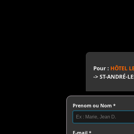
>
Pour :
HÔTEL LE
-> ST-ANDRÉ-LE
Prenom ou Nom
*
E-mail
*